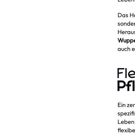
Das Ha
sonder
Heraus
Wuppe
auch e
Fl
Pf
Ein ze
spezif
Leben 
flexib