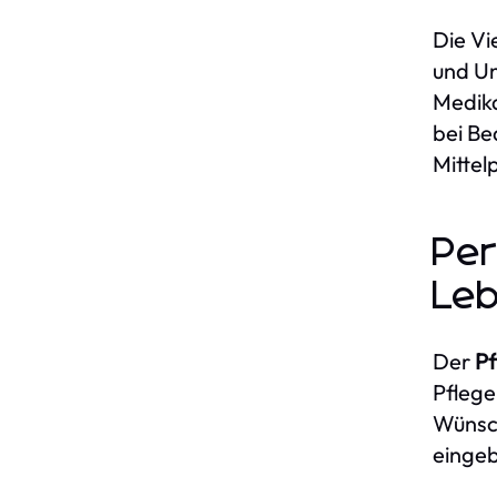
Die Vi
und Un
Medika
bei Be
Mittel
Per
Le
Der
Pf
Pflege
Wünsch
eingeb