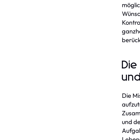
möglic
Wünsch
Kontro
ganzhe
berück
Die
und
Die Mi
aufzut
Zusamm
und de
Aufgab
Lebens