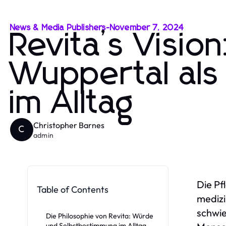
News & Media Publishers
-
November 7, 2024
Revita’s Visio
Wuppertal als
im Alltag
Christopher Barnes
C
admin
Die Pf
Table of Contents
medizi
schwi
Die Philosophie von Revita: Würde
und Selbstbestimmung im Alltag