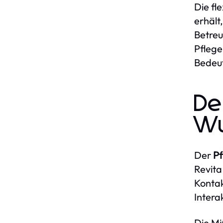
Die fl
erhält
Betreu
Pflege
Bedeut
De
Wu
Der
Pf
Revita
Kontak
Intera
Die Mi