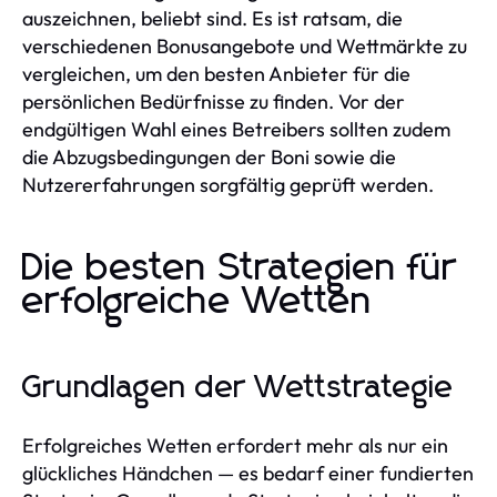
auszeichnen, beliebt sind. Es ist ratsam, die
verschiedenen Bonusangebote und Wettmärkte zu
vergleichen, um den besten Anbieter für die
persönlichen Bedürfnisse zu finden. Vor der
endgültigen Wahl eines Betreibers sollten zudem
die Abzugsbedingungen der Boni sowie die
Nutzererfahrungen sorgfältig geprüft werden.
Die besten Strategien für
erfolgreiche Wetten
Grundlagen der Wettstrategie
Erfolgreiches Wetten erfordert mehr als nur ein
glückliches Händchen — es bedarf einer fundierten