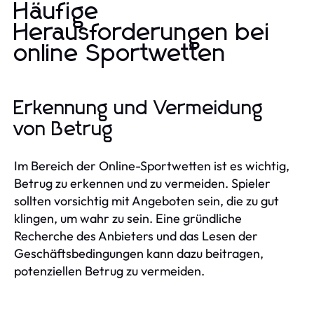
Häufige
Herausforderungen bei
online Sportwetten
Erkennung und Vermeidung
von Betrug
Im Bereich der Online-Sportwetten ist es wichtig,
Betrug zu erkennen und zu vermeiden. Spieler
sollten vorsichtig mit Angeboten sein, die zu gut
klingen, um wahr zu sein. Eine gründliche
Recherche des Anbieters und das Lesen der
Geschäftsbedingungen kann dazu beitragen,
potenziellen Betrug zu vermeiden.