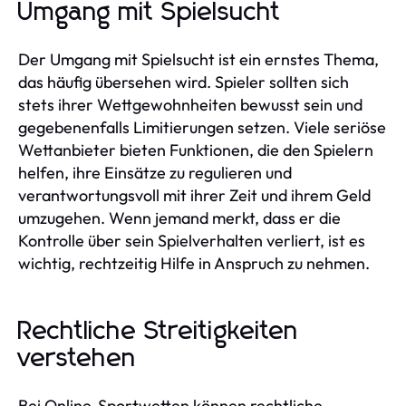
Umgang mit Spielsucht
Der Umgang mit Spielsucht ist ein ernstes Thema,
das häufig übersehen wird. Spieler sollten sich
stets ihrer Wettgewohnheiten bewusst sein und
gegebenenfalls Limitierungen setzen. Viele seriöse
Wettanbieter bieten Funktionen, die den Spielern
helfen, ihre Einsätze zu regulieren und
verantwortungsvoll mit ihrer Zeit und ihrem Geld
umzugehen. Wenn jemand merkt, dass er die
Kontrolle über sein Spielverhalten verliert, ist es
wichtig, rechtzeitig Hilfe in Anspruch zu nehmen.
Rechtliche Streitigkeiten
verstehen
Bei Online-Sportwetten können rechtliche