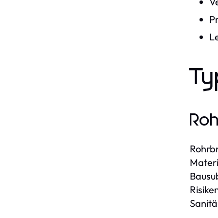
V
P
L
Ty
Roh
Rohrbr
Materi
Bausub
Risike
Sanitä