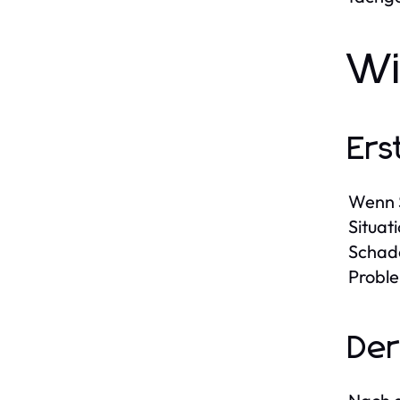
Wi
Ers
Wenn S
Situat
Schade
Proble
Der