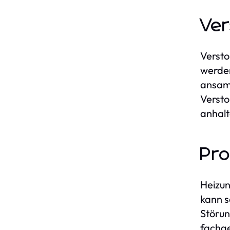
Ver
Versto
werden
ansamm
Versto
anhal
Pro
Heizun
kann s
Störun
fachge