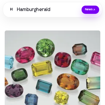
Hamburgherald
H
News