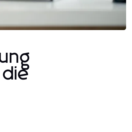
tung
 die