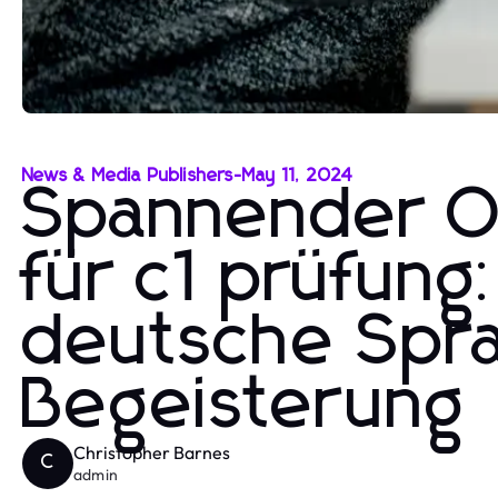
News & Media Publishers
-
May 11, 2024
Spannender On
für c1 prüfung
deutsche Spra
Begeisterung
Christopher Barnes
C
admin