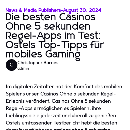
News & Media Publishers
-
August 30, 2024
Die besten Casinos
Ohne 5 sekunden
Regel-Apps im Test:
Ostels Top-Tipps für
mobiles Gaming
Christopher Barnes
C
admin
Im digitalen Zeitalter hat der Komfort des mobilen
Spielens unser Casinos Ohne 5 sekunden Regel-
Erlebnis verändert. Casinos Ohne 5 sekunden
Regel-Apps ermöglichen es Spielern, ihre
Lieblingsspiele jederzeit und überall zu genießen.
Ostels umfassender Testbericht hebt die besten
derzeit verfügbaren
casinos ohne 5 sekunden