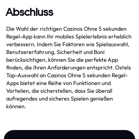
Abschluss
Die Wahl der richtigen Casinos Ohne 5 sekunden
Regel-App kann Ihr mobiles Spielerlebnis erheblich
verbessern. Indem Sie Faktoren wie Spielauswahl,
Benutzererfahrung, Sicherheit und Boni
berücksichtigen, können Sie die perfekte App
finden, die Ihren Anforderungen entspricht. Ostels
Top-Auswahl an Casinos Ohne 5 sekunden Regel-
Apps bietet eine Reihe von Funktionen und
Vorteilen, die sicherstellen, dass Sie überall
aufregendes und sicheres Spielen genießen
können.