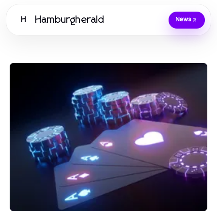
Hamburgherald
H
News