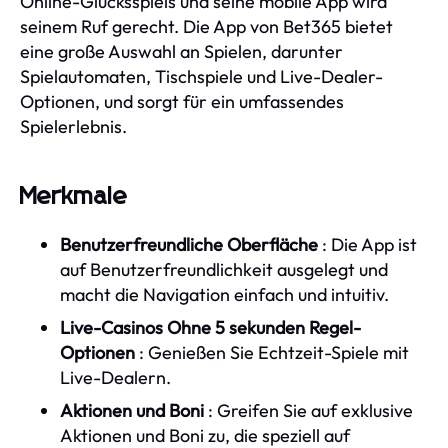
Online-Glücksspiels und seine mobile App wird
seinem Ruf gerecht. Die App von Bet365 bietet
eine große Auswahl an Spielen, darunter
Spielautomaten, Tischspiele und Live-Dealer-
Optionen, und sorgt für ein umfassendes
Spielerlebnis.
Merkmale
Benutzerfreundliche Oberfläche
: Die App ist
auf Benutzerfreundlichkeit ausgelegt und
macht die Navigation einfach und intuitiv.
Live-Casinos Ohne 5 sekunden Regel-
Optionen
: Genießen Sie Echtzeit-Spiele mit
Live-Dealern.
Aktionen und Boni
: Greifen Sie auf exklusive
Aktionen und Boni zu, die speziell auf