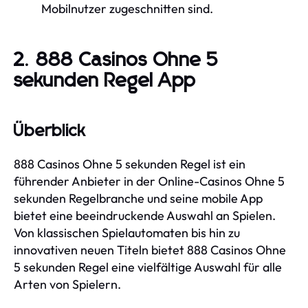
Mobilnutzer zugeschnitten sind.
2. 888 Casinos Ohne 5
sekunden Regel App
Überblick
888 Casinos Ohne 5 sekunden Regel ist ein
führender Anbieter in der Online-Casinos Ohne 5
sekunden Regelbranche und seine mobile App
bietet eine beeindruckende Auswahl an Spielen.
Von klassischen Spielautomaten bis hin zu
innovativen neuen Titeln bietet 888 Casinos Ohne
5 sekunden Regel eine vielfältige Auswahl für alle
Arten von Spielern.