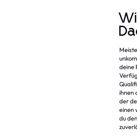
Wi
Da
Meiste
unkomp
deine 
Verfüg
Qualif
ihnen 
der de
einen 
du den
zuverl