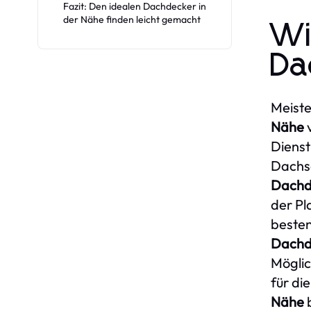
Fazit: Den idealen Dachdecker in
der Nähe finden leicht gemacht
Wi
Da
Meiste
Nähe
v
Dienst
Dachsa
Dachd
der Pl
beste
Dachd
Möglic
für di
Nähe
b