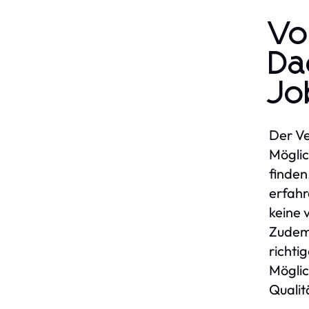
Vo
Da
Jo
Der Ve
Möglic
finden
erfah
keine 
Zudem 
richti
Möglic
Qualitä