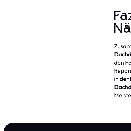
Fa
Nä
Zusamm
Dachd
den Fa
Repara
in der
Dachd
Meiste