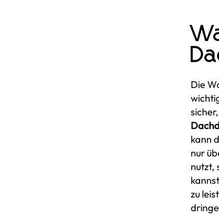
Wa
Da
Die Wa
wichti
sicher
Dachd
kann d
nur üb
nutzt,
kannst
zu leis
dringe