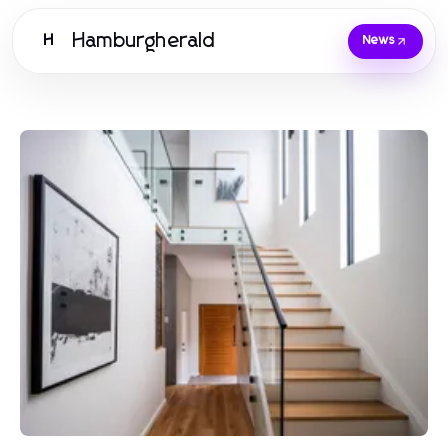
Hamburgherald
H
News