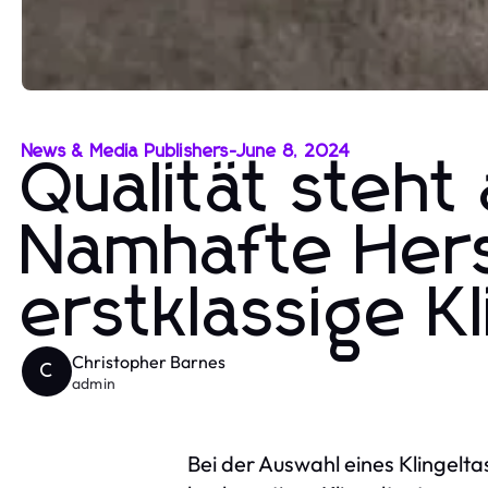
News & Media Publishers
-
June 8, 2024
Qualität steht 
Namhafte Herst
erstklassige Kl
Christopher Barnes
C
admin
Bei der Auswahl eines Klingelta